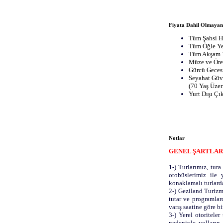
Fiyata Dahil Olmayan
Tüm Şahsi H
Tüm Öğle Ye
Tüm Akşam 
Müze ve Ören
Gürcü Geces
Seyahat Güve
(70 Yaş Üzer
Yurt Dışı Çı
Notlar
GENEL ŞARTLAR 
1-) Turlarımız, tur
otobüslerimiz ile 
konaklamalı turlard
2-) Geziland Turizm
tutar ve programlard
varış saatine göre bi
3-) Yerel otoritele
nedeniyle yolların