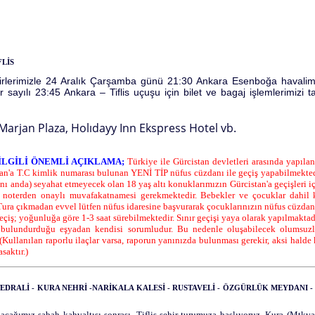
FLİS
afirlerimizle 24 Aralık Çarşamba günü 21:30 Ankara Esenboğa havali
sayılı 23:45 Ankara – Tiflis uçuşu için bilet ve bagaj işlemlerimizi ta
.
Marjan Plaza, Holıdayy Inn Ekspress Hotel vb.
İLGİLİ ÖNEMLİ AÇIKLAMA;
Türkiye ile Gürcistan devletleri arasında yapıla
tan'a T.C kimlik numarası bulunan YENİ TİP nüfus cüzdanı ile geçiş yapabilmektedir.
nı anda) seyahat etmeyecek olan 18 yaş altı konuklarımızın Gürcistan'a geçişleri 
noterden onaylı muvafakatnamesi gerekmektedir. Bebekler ve çocuklar dahil k
Tura çıkmadan evvel lütfen nüfus idaresine başvurarak çocuklarınızın nüfus cüzdanla
geçiş; yoğunluğa göre 1-3 saat sürebilmektedir. Sınır geçişi yaya olarak yapılmaktadı
 bulundurduğu eşyadan kendisi sorumludur. Bu nedenle oluşabilecek olumsuzl
(Kullanılan raporlu ilaçlar varsa, raporun yanınızda bulunması gerekir, aksi halde 
saktır.)
EDRALİ - KURA NEHRİ -NARİKALA KALESİ - RUSTAVELİ - ÖZGÜRLÜK MEYDANI -
acağımız sabah kahvaltısı sonrası, Tiflis şehir turumuza başlıyoruz. Kura (Mtkvar