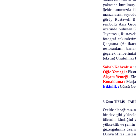
yakasına kurulmuş 
Şehir turumuzda il
manzarasını seyrede
görüp Rustaveli Bu
sembolü Aziz Geor
üzerinde bulunan G
Tiyatrosu, Rustave
fotoğraf çekimleri
Çarşısına (Antikac
restoranların, barl
geçerek rehberimiz
(ekstra) Unutulmaz 
Sabah Kahvaltısı
:
Öğle Yemeği :
Ekstr
Akşam Yemeği:
Eks
Konaklama :
Marja
Etkinlik :
Gürcü Gec
3 Gün: TİFLİS - TA
Otelde alacağımız sa
bir dev gibi yüksel
ülkenin kimliğini 
yükseklik ve şehrin
güzergahımız üzeri
Dünya Miras Listesi