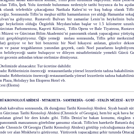
olan Tiflis, İpek Yolu üzerinde bulunması nedeniyle tarihi boyunca da bu açıd
k olarak teleferikle çıkacağımız Narikala Kalesi’ni ve kuş bakışı olarak Tifl
ceğiz. Sonrasında Tiflis’in meşhur sülfür hamamlarının yer aldığı Hamamlar sok
lvarı’na gidiyoruz. Rustaveli Bulvarı bir zamanlar Lenin’in heykelinin bul
ge heykelinin olduğu Özgürlük Meydanı'ndan başlar ve 1.5 kilometre uzunlu
ürcistan Parlomentosu, Kaşveti Kilisesi, Tiflis Opera ve Bale Tiyatrosu, Rustav
li Müzesi ve Gürcistan Bilim Akademisi’ni panoramik olarak yapacağımız yürüyüş
mizi gerçekleştiriyoruz. Öğle yemeği molası sonrasında, Tiflis şehir merkezind
ılar) geziyor ve her biri benzersiz bir Noel hikayesi anlatan, güzelce dekore
arın ve pazar tezgahlarının yanından geçerek, canlı Noel pazarlarını keşfediyo
in belirleyeceği saatte buluşuyor ve dileyen misafirlerimizle yemekli Gürcü Gec
bir gecenin ardından tekrar otelimize dönüyoruz.
 Otelimizde alınacaktır. Tur ücretine dahildir.
adır. Rehberinizin önereceği restaurantlarda yöresel lezzetlerin tadına bakabilirsin
tradır. Rehberinizin önereceği restaurantlarda yöresel lezzetlerin tadına bakabilirsi
n Plaza, Holıdayy Inn Ekspress Hotel vb.
esi (Ekstra)
RİHİ KRONOLOJİ ABİDESİ - MTSKHETA - SAMTREDİA - GORİ - STALİN MÜZESİ - KUT
bah kahvaltısı sonrasında, ilk durağımız Tarihi Kronoloji Abidesi. S
iyah bazalt süt
en Gürcistan Tarihi Kronoloji Abidesi (Chronicle of Georgia), hem bir açık hava he
anlatan görsel bir ders kitabı gibi. Tiflis Denizi’ne bakan konumu, rüzgârın sü
 panoramik manzarasını görebilme şansımız olacak.
Tiflis'ten hareketle Batum'a do
nde Chronicle Of Georgia (Tarihi Kronoloji Abidesi) görülüp yolculuğumuza dev
nde yer alan Mtskheta'yı görüyoruz. Yürüyerek yapacağımız şehir turunda Ortacağ