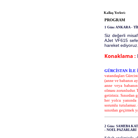
Kalkış Yerleri:
PROGRAM
1 Gün: ANKARA - Tİ
Siz değerli mis
AJet VF615 sefer 
hareket ediyoruz
Konaklama :
GÜRCİSTAN İLE 
vatandaşları Gürcis
(anne ve babanın ay
anne veya babanın 
olması zorunludur. 
getiriniz. Sınırdan 
her yolcu yanında
sorumlu tutulamaz. 
sınırdan geçirmek ya
2 Gün: SAMEBA KAT
- NOEL PAZARLARI
Sabah otelimizde al