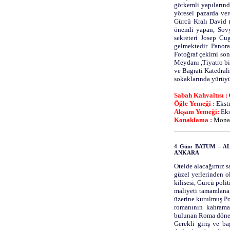
görkemli yapılarınd
yöresel pazarda ver
Gürcü Kralı David 
önemli yapan, Sovy
sekreteri Josep Cu
gelmektedir. Panor
Fotoğraf çekimi son
Meydanı ,Tiyatro bi
ve Bagrati Katedral
sokaklarında yürüyüş
Sabah Kahvaltısı :
Öğle Yemeği :
Ekstr
Akşam Yemeği:
Eks
Konaklama :
Monar
4 Gün: BATUM – AL
ANKARA
Otelde alacağımız s
güzel yerlerinden 
kilisesi, Gürcü pol
maliyeti tamamlanan
üzerine kurulmuş Po
romanının kahrama
bulunan Roma dönemi
Gerekli giriş ve ba