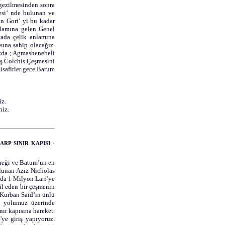
 gezilmesinden sonra
gesi’ nde bulunan ve
n Gori’ yi bu kadar
nlamına gelen Genel
çada çelik anlamına
ına sahip olacağız.
uzda ; Agmashenebeli
ış Colchis Çeşmesini
isafirler gece Batum
iz.
niz.
ARP SINIR KAPISI -
rneği ve Batum’un en
lunan Aziz Nicholas
nda 1 Milyon Lari’ye
il eden bir çeşmenin
 Kurban Said’in ünlü
e yolumuz üzerinde
ır kapısına hareket.
'ye giriş yapıyoruz.