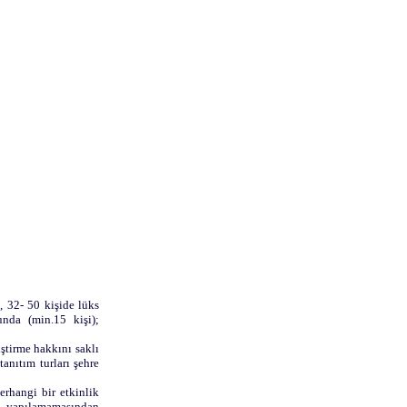
, 32- 50 kişide lüks
unda (min.15 kişi);
ştirme hakkını saklı
tanıtım turları şehre
erhangi bir etkinlik
ın yapılamamasından