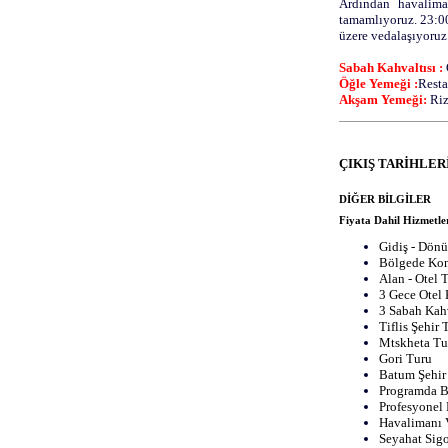
Ardından havalima
tamamlıyoruz. 23:0
üzere vedalaşıyoruz
Sabah Kahvaltısı :
Öğle Yemeği :
Resta
Akşam Yemeği:
Riz
ÇIKIŞ TARİHLER
DİĞER BİLGİLER
Fiyata Dahil Hizmetle
Gidiş - Dönü
Bölgede Kon
Alan - Otel T
3 Gece Otel
3 Sabah Kah
Tiflis Şehir
Mtskheta Tu
Gori Turu
Batum Şehir
Programda B
Profesyonel
Havalimanı 
Seyahat Sigo