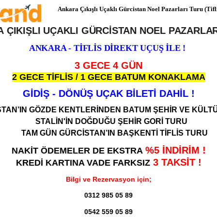
Ankara Çıkışlı Uçaklı Gürcistan Noel Pazarları Turu (Tifl
 ÇIKIŞLI UÇAKLI GÜRCİSTAN NOEL PAZARLA
ANKARA - TİFLİS DİREKT UÇUŞ İLE !
3 GECE 4 GÜN
2 GECE TİFLİS / 1 GECE BATUM KONAKLAMA
GİDİŞ - DÖNÜŞ UÇAK BİLETİ DAHİL !
TAN’IN GÖZDE KENTLERİNDEN BATUM ŞEHİR VE KÜLT
STALİN'İN DOĞDUĞU ŞEHİR GORİ TURU
TAM GÜN GÜRCİSTAN
’IN BAŞKENTİ TİFLİS TURU
%
5 İNDİRİM !
NAKİT ÖDEMELER DE EKSTRA
3 TAKSİT !
KREDİ KARTINA VADE FARKSIZ
Bilgi ve Rezervasyon için;
0312 985 05 89
0542 559 05 89