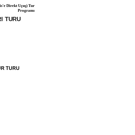
is'e Direkt Uçuş) Tur
Programı
RI TURU
ÜR TURU