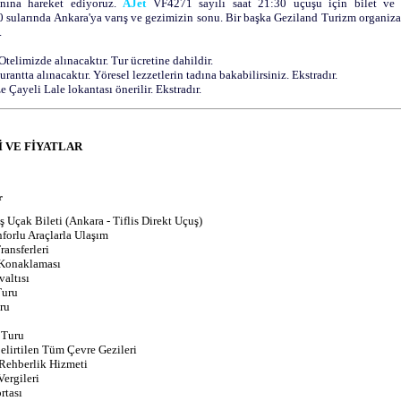
nına hareket ediyoruz.
AJet
VF427
1 sayılı saat
21:30 uçuşu için bilet ve 
0 sularında Ankara'ya varış ve gezimizin sonu. Bir başka Geziland Turizm organi
.
Otelimizde alınacaktır. Tur ücretine dahildir.
urantta alınacaktır. Yöresel lezzetlerin tadına bakabilirsiniz. Ekstradır.
e Çayeli Lale lokantası önerilir. Ekstradır.
İ VE FİYATLAR
r
ş Uçak Bileti (Ankara - Tiflis Direkt Uçuş)
forlu Araçlarla Ulaşım
ransferleri
 Konaklaması
valtısı
 Turu
ru
 Turu
elirtilen Tüm Çevre Gezileri
 Rehberlik Hizmeti
Vergileri
rtası