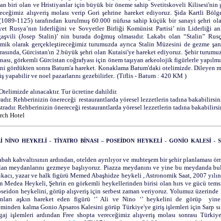
an biri olan ve Hristiyanlar için büyük bir öneme sahip Svetitskoveli Kilisesi'nin
eceğimiz alışveriş molası verip Gori şehrine hareket ediyoruz. Şida Kartli Böl
(1089-1125) tarafından kurulmuş 60.000 nüfusa sahip küçük bir sanayi şehri ola
et Rusya’nın liderliğini ve Sovyetler Birliği Komünist Partisi’ nin Liderliği a
gaşvili (Josep Stalin)’ nin burada doğmuş olmasıdır. Lakabı olan “Stalin” Rus
amik olarak gerçekleştireceğimiz turumuzda ayrıca Stalin Müzesini de gezme şans
rasında, Gürcistan'ın 2.büyük şehri olan Kutaisi'ye hareket ediyoruz. Şehir turum
nası, görkemli Gürcistan coğrafyası için önem taşıyan arkeolojik figürlerle yapılm
ini gördükten sonra Batum'a hareket. Konaklama Batum'daki otelimizde. Dileyen m
 yapabilir ve noel pazarlarını gezebilirler.. (Tiflis - Batum : 420 KM )
Otelimizde alınacaktır. Tur ücretine dahildir.
adır. Rehberinizin önereceği restaurantlarda yöresel lezzetlerin tadına bakabilirsin
tradır. Rehberinizin önereceği restaurantlarda yöresel lezzetlerin tadına bakabilirsi
ch Hotel
İ NİNO HEYKELİ - TİYATRO BİNASI – POSEİDON HEYKELİ - GONİO KALESİ - S
abah kahvaltısının ardından, otelden ayrılıyor ve muhteşem bir şehir planlaması ö
olan meydanlarını gezmeye başlıyoruz. Piazza meydanını ve yine bu meydanda bu
itikacı, yazar ve halk figürü Memed Abaşhidze heykeli , Astronomik Saat, 2007 yılı
 Medea Heykeli, Şehrin en görkemli heykellerinden birisi olan hırs ve gücü tems
seidon heykelini, görüp alışveriş için serbest zaman veriyoruz. Yolumuz üzerinde
nları aşkın hareket eden figürü ‘’ Ali ve Nino ‘’ heykelini de görüp yin
nden kalma Gonio Apsaros Kalesini görüp Türkiye'ye giriş işlemleri için Sarp sın
gaj işlemleri ardından Free shopta vereceğimiz alışveriş molası sonrası Türkiye