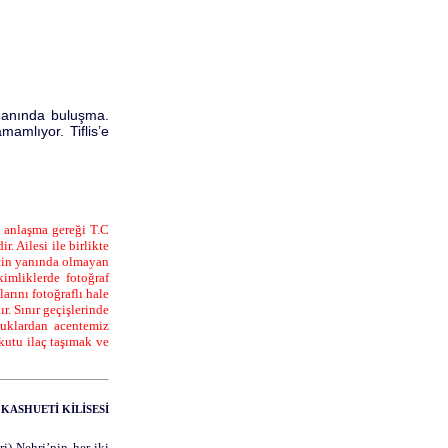
manında buluşma.
mamlıyor. Tiflis’e
n anlaşma gereği T.C
 Ailesi ile birlikte
için yanında olmayan
imliklerde fotoğraf
rını fotoğraflı hale
r. Sınır geçişlerinde
uklardan acentemiz
kutu ilaç taşımak ve
 KASHUETİ KİLİSESİ
i) Nehri’nin her iki