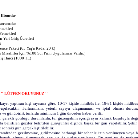
 Hizmetler
arcamalar
mekleri
Yemekleri
 Yeri Giriş Ücretleri
i
nce Paketi (65 Yaş'a Kadar 20 €)
i Misafirler İçin %100 Sür Prim Uygulaması Vardır.)
kış Harcı (1000 TL)
'' LÜTFEN OKUYUNUZ ''
a kayıt yaptıran kişi sayısına göre; 10-17 kişide minibüs ile, 18-31 kişide midibus
yapılacaktır. Turlarımızın, yeterli sayıya ulaşamaması ve iptal olması durum
a ve günübirlik turlarda minimum 1 gün önceden haber verilir.
, gerekli gördüğü durumlarda; tur güzergahını içeriği aynı kalmak koşuluyla deği
a belirtilen geziler belirtilen gün/günler dışında başka bir gün yapılabilir. Şehir 
r sonraki gün gerçekleştirilebilir.
r tarafından gezilmesine, gidilmesine herhangi bir sebeple izin verilmeyen veya h
 kapalı olması durumunda gezi ya da turlar yapılamaz. Bu gezi ya da turlar