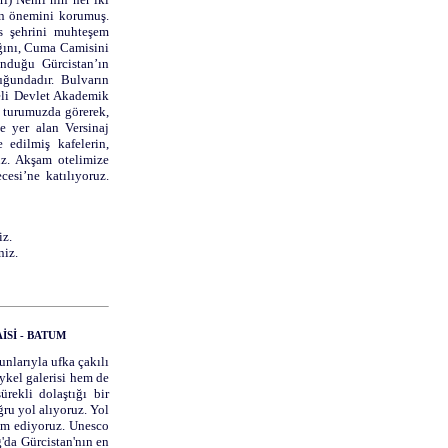
an önemini korumuş.
is şehrini muhteşem
ağını, Cuma Camisini
unduğu Gürcistan’ın
ğundadır. Bulvarın
eli Devlet Akademik
 turumuzda görerek,
e yer alan Versinaj
 edilmiş kafelerin,
ruz. Akşam otelimize
esi’ne katılıyoruz.
iz.
niz.
AİSİ - BATUM
unlarıyla ufka çakılı
ykel galerisi hem de
rekli dolaştığı bir
ğru yol alıyoruz. Yol
am ediyoruz. Unesco
'da Gürcistan'nın en