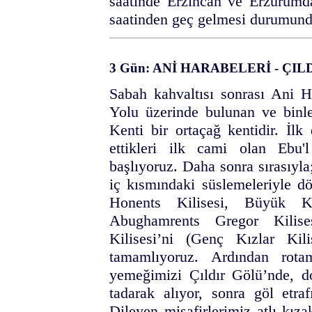
saatinde Erzincan ve Erzurumda
saatinden geç gelmesi durumunda
3 Gün: ANİ HARABELERİ - ÇI
Sabah kahvaltısı sonrası Ani Ha
Yolu üzerinde bulunan ve binler
Kenti bir ortaçağ kentidir. İlk
ettikleri ilk cami olan Ebu
başlıyoruz. Daha sonra sırasıyla;
iç kısmındaki süslemeleriyle d
Honents Kilisesi, Büyük Kr
Abughamrents Gregor Kilises
Kilisesi’ni (Genç Kızlar Ki
tamamlıyoruz. Ardından rota
yemeğimizi Çıldır Gölü’nde, don
tadarak alıyor, sonra göl etra
Dileyen misafirlerimiz atlı kız