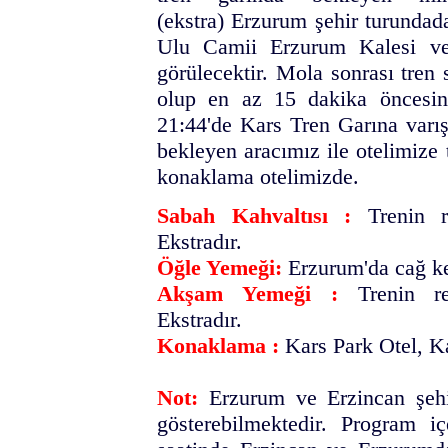
(ekstra) Erzurum şehir turundad
Ulu Camii Erzurum Kalesi ve
görülecektir. Mola sonrası tren
olup en az 15 dakika öncesind
21:44'de Kars Tren Garına varış
bekleyen aracımız ile otelimize
konaklama otelimizde.
Sabah Kahvaltısı :
Trenin re
Ekstradır.
Öğle Yemeği:
Erzurum'da cağ ke
Akşam Yemeği :
Trenin re
Ekstradır.
Konaklama :
Kars Park Otel, Ka
Not:
Erzurum ve Erzincan şehir 
gösterebilmektedir. Program içe