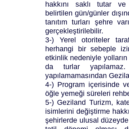
hakkını saklı tutar ve 
belirtilen gün/günler dışın
tanıtım turları şehre va
gerçekleştirilebilir.
3-) Yerel otoriteler tar
herhangi bir sebeple iz
etkinlik nedeniyle yollar
da turlar yapılama
yapılamamasından Gezila
4-) Program içerisinde v
öğle yemeği süreleri rehber
5-) Geziland Turizm, kat
isimlerini değiştirme hakk
şehirlerde ulusal düzeyde