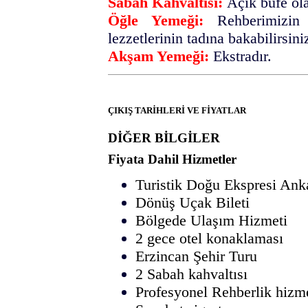
Sabah Kahvaltısı:
Açık büfe ola
Öğle Yemeği:
Rehberimizin 
lezzetlerinin tadına bakabilirsini
Akşam Yemeği:
Ekstradır.
ÇIKIŞ TARİHLERİ VE FİYATLAR
DİĞER BİLGİLER
Fiyata Dahil Hizmetler
Turistik Doğu Ekspresi Anka
Dönüş Uçak Bileti
Bölgede Ulaşım Hizmeti
2 gece otel konaklaması
​Erzincan Şehir Turu
2 Sabah kahvaltısı
Profesyonel Rehberlik hizm