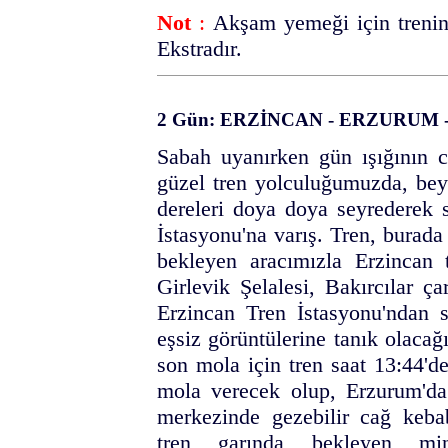
Not
:
Akşam yemeği için trenin 
Ekstradır.
2 Gün: ERZİNCAN - ERZURUM 
Sabah uyanırken gün ışığının c
güzel tren yolculuğumuzda, bey
dereleri doya doya seyrederek 
İstasyonu'na varış. Tren, burad
bekleyen aracımızla Erzincan t
Girlevik Şelalesi, Bakırcılar ça
Erzincan Tren İstasyonu'ndan s
eşsiz görüntülerine tanık olacağ
son mola için tren saat 13:44'd
mola verecek olup, Erzurum'da 
merkezinde gezebilir cağ kebabı
tren garında bekleyen minib