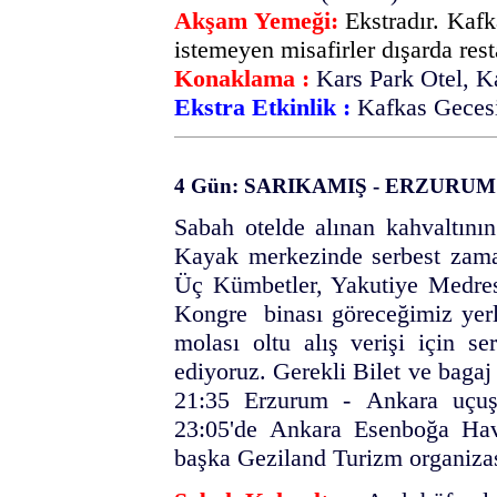
Akşam Yemeği:
Ekstradır. Kaf
istemeyen misafirler dışarda resta
Konaklama :
Kars Park Otel, Ka
Ekstra Etkinlik :
Kafkas Gecesi
4 Gün: SARIKAMIŞ - ERZURUM
Sabah otelde alınan kahvaltının
Kayak merkezinde serbest zama
Üç Kümbetler, Yakutiye Medres
Kongre binası göreceğimiz yerl
molası oltu alış verişi için s
ediyoruz. Gerekli Bilet ve bagaj
21:35 Erzurum - Ankara uçuşu
23:05'de Ankara Esenboğa Hav
başka Geziland Turizm organiz