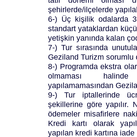
tatil dönemi olması 
şehirlerde/ilçelerde yapılab
6-) Üç kişilik odalarda 
standart yataklardan küçük
yetişkin yanında kalan çocu
7-) Tur sırasında unutul
Geziland Turizm sorumlu d
8-) Programda ekstra olarak
olmaması halinde y
yapılamamasından Gezila
9-) Tur iptallerinde üc
şekillerine göre yapılır.
ödemeler misafirlere naki
Kredi kartı olarak yapı
yapılan kredi kartına iade e