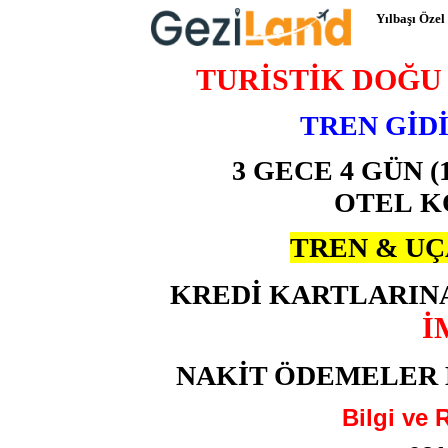
Yılbaşı Özel
TURİSTİK DOĞU
TREN GİD
3 GECE 4 GÜN (
OTEL K
TREN & UÇ
KREDİ KARTLARINA
İ
NAKİT ÖDEMELER 
Bilgi ve 