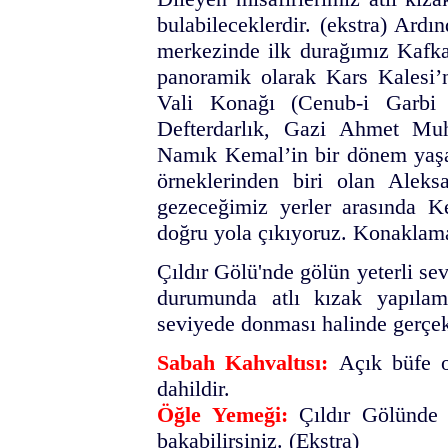
bulabileceklerdir. (ekstra) Ard
merkezinde i
lk durağımız Kafk
panoramik olarak Kars Kalesi’n
Vali Konağı (Cenub-i Garbi 
Defterdarlık, Gazi Ahmet Muh
Namık Kemal’in bir dönem yaşad
örneklerinden biri olan Alek
gezeceğimiz yerler arasında
Key
doğru yola çıkıyoruz. Konaklam
Çıldır Gölü'nde gölün yeterli se
durumunda atlı kızak yapılama
seviyede donması halinde gerçek
Sabah Kahvaltısı:
Açık büfe o
dahildir.
Öğle Yemeği:
Çıldır Gölünde 
bakabilirsiniz. (Ekstra)