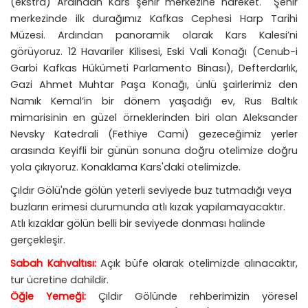
(ekstra) Ardından Kars şehir merkezine hareket. Şehir
merkezinde i
lk durağımız Kafkas Cephesi Harp Tarihi
Müzesi. Ardından panoramik olarak Kars Kalesi’ni
görüyoruz. 12 Havariler Kilisesi, Eski Vali Konağı (Cenub-i
Garbi Kafkas Hükümeti Parlamento Binası), Defterdarlık,
Gazi Ahmet Muhtar Paşa Konağı, ünlü şairlerimiz den
Namık Kemal’in bir dönem yaşadığı ev, Rus Baltık
mimarisinin en güzel örneklerinden biri olan Aleksander
Nevsky Katedrali (Fethiye Cami) gezeceğimiz yerler
arasında
Keyifli bir günün sonuna doğru otelimize doğru
yola çıkıyoruz. Konaklama Kars'daki otelimizde.
Çıldır Gölü'nde gölün yeterli seviyede buz tutmadığı veya
buzların erimesi durumunda atlı kızak yapılamayacaktır.
Atlı kızaklar gölün belli bir seviyede donması halinde
gerçekleşir.
Sabah Kahvaltısı:
Açık büfe olarak otelimizde alınacaktır,
tur ücretine dahildir.
Öğle Yemeği:
Çıldır Gölünde rehberimizin yöresel