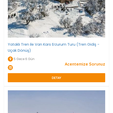
Yataklı Tren ile Van Kars Erzurum Turu (Tren Gidiş -
Uçak Dönüş)
5 Gece 6 Gün
Acentemize Sorunuz
DETAY