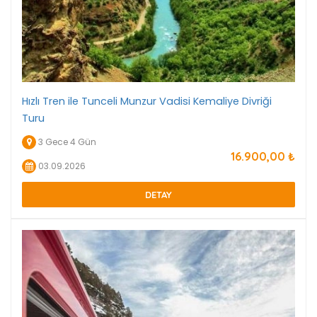
Hızlı Tren ile Tunceli Munzur Vadisi Kemaliye Divriği
Turu
3 Gece 4 Gün
16.900
,00
₺
03.09.2026
DETAY