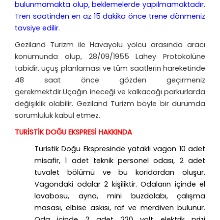
bulunmamakta olup, beklemelerde yapılmamaktadır.
Tren saatinden en az 15 dakika önce trene dönmeniz
tavsiye edilir.
Geziland Turizm ile Havayolu yolcu arasında aracı
konumunda olup, 28/09/1955 Lahey Protokolüne
tabidir. uçuş planlaması ve tüm saatlerin hareketinde
48 saat önce gözden geçirmeniz
gerekmektdir.Uçağın ineceği ve kalkacağı parkurlarda
değişiklik olabilir. Geziland Turizm böyle bir durumda
sorumluluk kabul etmez.
TURİSTİK DOĞU EKSPRESİ HAKKINDA
Turistik Doğu Ekspresinde yataklı vagon 10 adet
misafir, 1 adet teknik personel odası, 2 adet
tuvalet bölümü ve bu koridordan oluşur.
Vagondaki odalar 2 kişiliktir. Odaların içinde el
lavabosu, ayna, mini buzdolabı, çalışma
masası, elbise askısı, raf ve merdiven bulunur.
Oda içinde 2 adet 220 volt elektrik prizi