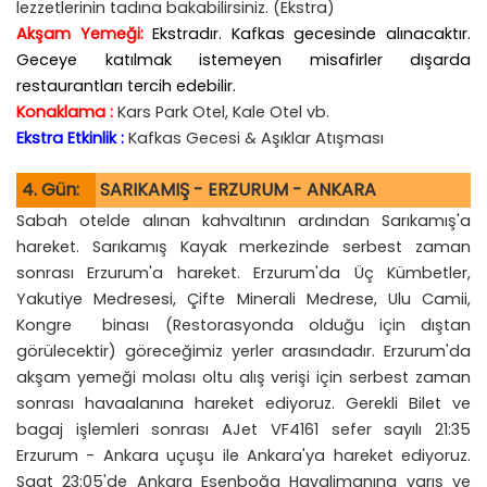
lezzetlerinin tadına bakabilirsiniz. (Ekstra)
Akşam Yemeği:
Ekstradır. Kafkas gecesinde alınacaktır.
Geceye katılmak istemeyen misafirler dışarda
restaurantları tercih edebilir.
Konaklama :
Kars Park Otel, Kale Otel vb.
Ekstra Etkinlik :
Kafkas Gecesi & Aşıklar Atışması
4. Gün:
SARIKAMIŞ - ERZURUM - ANKARA
Sabah otelde alınan kahvaltının ardından Sarıkamış'a
hareket. Sarıkamış Kayak merkezinde serbest zaman
sonrası Erzurum'a hareket. Erzurum'da Üç Kümbetler,
Yakutiye Medresesi, Çifte Minerali Medrese, Ulu Camii,
Kongre binası (Restorasyonda olduğu için dıştan
görülecektir) göreceğimiz yerler arasındadır. Erzurum'da
akşam yemeği molası oltu alış verişi için serbest zaman
sonrası havaalanına hareket ediyoruz. Gerekli Bilet ve
bagaj işlemleri sonrası AJet VF4161 sefer sayılı 21:35
Erzurum - Ankara uçuşu ile Ankara'ya hareket ediyoruz.
Saat 23:05'de Ankara Esenboğa Havalimanına varış ve