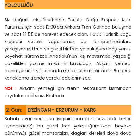
YOLCULUĞU
Siz değerli misafirlerimizle Turistik Doğu Ekspresi Kars
Turumuz için saat 13:00'da Ankara Tren Garında buluşma
ve saat 13:55'de hareket edecek olan, TCDD Turistik Doğu
Ekspresi yataklı vagonumuz da kompartımanlara
yerleşiyoruz. Uzun ve güzel bir tren yolculuğuna başlıyoruz.
Seyahat süremizce Anadolu'nun kış mevsimde yaşadığı
güzellikleri görme imkânını bulacağız. Akşam yemeği
trenin yemekli vagonunda ekstra olarak alınabilir. Bu gece
konaklama trende yataklı odalarımızda.
Not
:
Akşam yemeği için trenin restaurant kısmından
faydalanabilirsiniz. Ekstradır.
2. Gün:
ERZİNCAN - ERZURUM - KARS
Sabah uyanırken gün ışığının camdan süzülerek bizleri
uyandıracağı bu güzel tren yolculuğumuzda, beyaza
bürünmüş güzel manzaraları, dağları, dereleri doya doya