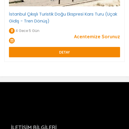
İstanbul Çıkışlı Turistik Doğu Ekspresi Kars Turu (Uçak
Gidiş - Tren Dönüş)
4 Gece 5 Gün
Acentemize Sorunuz
DETAY
İLETIŞIM BILGILERI