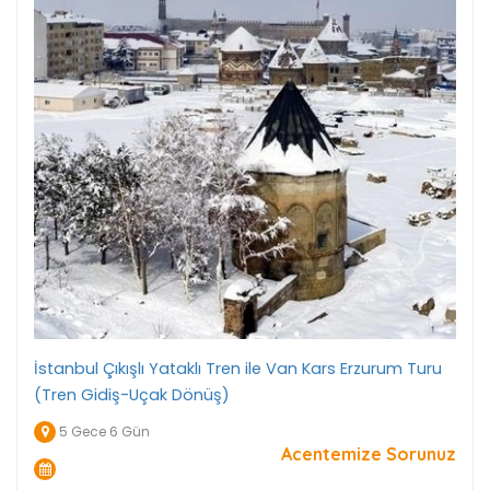
İstanbul Çıkışlı Yataklı Tren ile Van Kars Erzurum Turu
(Tren Gidiş-Uçak Dönüş)
5 Gece 6 Gün
Acentemize Sorunuz