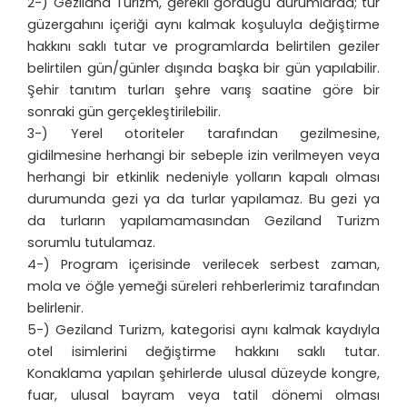
2-) Geziland Turizm, gerekli gördüğü durumlarda; tur
güzergahını içeriği aynı kalmak koşuluyla değiştirme
hakkını saklı tutar ve programlarda belirtilen geziler
belirtilen gün/günler dışında başka bir gün yapılabilir.
Şehir tanıtım turları şehre varış saatine göre bir
sonraki gün gerçekleştirilebilir.
3-) Yerel otoriteler tarafından gezilmesine,
gidilmesine herhangi bir sebeple izin verilmeyen veya
herhangi bir etkinlik nedeniyle yolların kapalı olması
durumunda gezi ya da turlar yapılamaz. Bu gezi ya
da turların yapılamamasından Geziland Turizm
sorumlu tutulamaz.
4-) Program içerisinde verilecek serbest zaman,
mola ve öğle yemeği süreleri rehberlerimiz tarafından
belirlenir.
5-) Geziland Turizm, kategorisi aynı kalmak kaydıyla
otel isimlerini değiştirme hakkını saklı tutar.
Konaklama yapılan şehirlerde ulusal düzeyde kongre,
fuar, ulusal bayram veya tatil dönemi olması