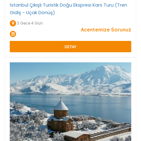
İstanbul Çıkışlı Turistik Doğu Ekspresi Kars Turu (Tren
Gidiş - Uçak Dönüş)
3 Gece 4 Gün
Acentemize Sorunuz
DETAY