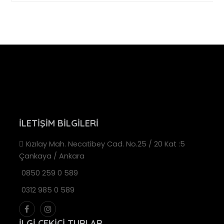
İLETIŞIM BILGILERI
Kızılay Mah. Necatibey Cad. No.25 / 20 Kat :5
Çankaya / Ankara
0850 259 0 589
0312 985 0 589
İLGI ÇEKICI TURLAR