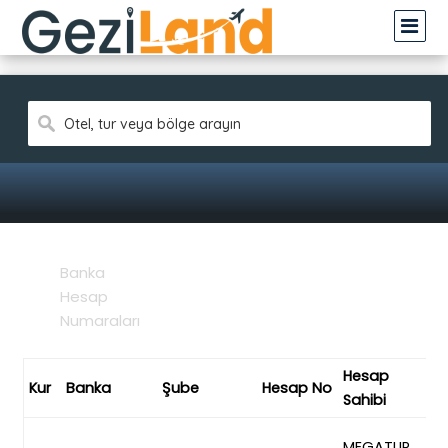
sa
Otel, tur veya bölge arayın
Ana Sayfa
Banka
Hesap
Numaraları
Hesap
Kur
Banka
Şube
Hesap No
IB
Sahibi
TR
MEGATUR