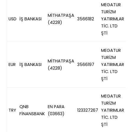
TR
MEGATUR
0
TURİZM
MİTHATPAŞA
4
USD
İŞ BANKASI
3566182
YATIRIMLAR
(4228)
0
TİC. LTD
22
ŞTİ
56
TR
MEGATUR
0
TURİZM
MİTHATPAŞA
4
EUR
İŞ BANKASI
3566197
YATIRIMLAR
(4228)
0
TİC. LTD
22
ŞTİ
56
T
MEGATUR
00
TURİZM
QNB
EN PARA
7
TRY
123327267
YATIRIMLAR
FİNANSBANK
(03663)
0
TİC. LTD
01
ŞTİ
32