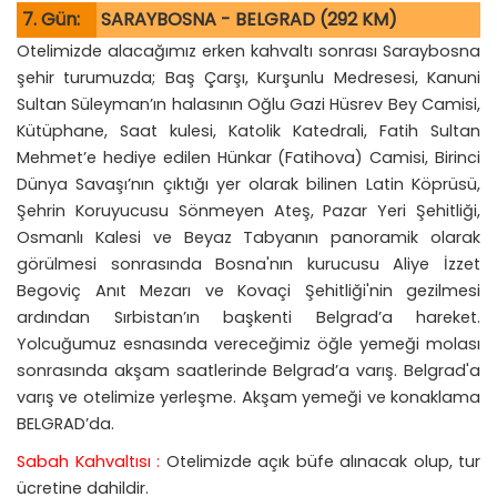
7. Gün:
SARAYBOSNA - BELGRAD (292 KM)
Otelimizde alacağımız erken kahvaltı sonrası Saraybosna
şehir turumuzda; Baş Çarşı, Kurşunlu Medresesi, Kanuni
Sultan Süleyman’ın halasının Oğlu Gazi Hüsrev Bey Camisi,
Kütüphane, Saat kulesi, Katolik Katedrali, Fatih Sultan
Mehmet’e hediye edilen Hünkar (Fatihova) Camisi, Birinci
Dünya Savaşı’nın çıktığı yer olarak bilinen Latin Köprüsü,
Şehrin Koruyucusu Sönmeyen Ateş, Pazar Yeri Şehitliği,
Osmanlı Kalesi ve Beyaz Tabyanın panoramik olarak
görülmesi sonrasında Bosna'nın kurucusu Aliye İzzet
Begoviç Anıt Mezarı ve Kovaçi Şehitliği'nin gezilmesi
ardından Sırbistan’ın başkenti Belgrad’a hareket.
Yolcuğumuz esnasında vereceğimiz öğle yemeği molası
sonrasında akşam saatlerinde Belgrad’a varış. Belgrad'a
varış ve otelimize yerleşme. Akşam yemeği ve konaklama
BELGRAD’da.
Sabah Kahvaltısı :
Otelimizde açık büfe alınacak olup, tur
ücretine dahildir.