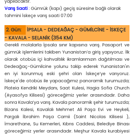
yapılacaktır.
Varış Saati
:
Gümrük (kapı) geçiş süresine bağlı olarak
tahmini İskeçe varış saati 07:00
2. Gün:
İPSALA - DEDEAĞAÇ - GÜMİLCİNE - İSKEÇE
- KAVALA - SELANİK (354 KM)
Gerekli molalarla İpsala sınır kapısına varış. Pasaport ve
gümrük işlemlerini takiben Yunanistan’a giriş yapıyoruz. İlk
olarak otobüs içi kahvaltılık ikramlarımızın dağıtılması ve
Dedeağaç-Gümilcine yolunu takip ederek Yunanistan'ın
en iyi korunmuş eski şehri olan İskeçe’ye varıyoruz.
İskeçe'de otobüs ile yapacağımız panoramik turumuzda;
Plateia Kendriki Meydanı, Saat Kulesi, Hagia Sofia Church
(Ayasofya Kilisesi) göreceğimiz yerler arasındadır. Daha
sonra Kavala’ya varış. Kavala panoramik şehir turumuzda;
Bizans Kalesi, Kavalalı Mehmet Ali Paşa Evi ve Heykeli,
Pargalı İbrahim Paşa Camii (Saint Nicolas Kilisesi ),
İmarethane, Su Kemerleri, Kıbrıs Caddesi, Belediye Binası
göreceğimiz yerler arasındadır. Meşhur Kavala kurabiyesi