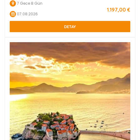
7 Gece 8 Gün
1.197
,00
€
07.08.2026
DETAY