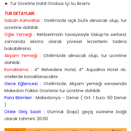
► Tur Ücretine Dahil Otobüs İçi Su İkramı
TUR DETAYLARI
Sabah Kahvaltısı :
Otelimizde açık büfe alınacak olup, tur
ücretine dahildir.
Öğle Yemeği :
Rehberimizin tavsiyesiyle Üsküp’te serbest
zamanda ekstra olarak yöresel lezzetlerin tadına
bakabilirsiniz.
Akşam Yemeği :
Otelimizde alınacak olup, tur ücretine
dahildir.
Konaklama :
4* Belvedere Hotel, 4* Aqualina Hotel vb.
otellerde konaklanacaktır.
Gece Eğlencesi :
Otelimizde; Akşam yemeği esnasında
Makedon Folklor Gösterisi tur ücretine dahildir.
Para Birimleri :
Makedonya – Denar ( Ort. 1 Euro: 60 Denar
)
Otele Giriş Saati :
Gümrük (kapı) geçiş süresine bağlı
olarak tahmini: 20:00