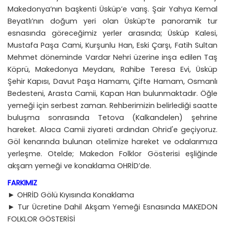
Makedonya’nın başkenti Üsküp’e varış. Şair Yahya Kemal
Beyatlı’nın doğum yeri olan Üsküp’te panoramik tur
esnasında göreceğimiz yerler arasında; Üsküp Kalesi,
Mustafa Paşa Cami, Kurşunlu Han, Eski Çarşı, Fatih Sultan
Mehmet döneminde Vardar Nehri üzerine inşa edilen Taş
Köprü, Makedonya Meydanı, Rahibe Teresa Evi, Üsküp
Şehir Kapısı, Davut Paşa Hamamı, Çifte Hamam, Osmanlı
Bedesteni, Arasta Camii, Kapan Han bulunmaktadır. Öğle
yemeği için serbest zaman. Rehberimizin belirlediği saatte
buluşma sonrasında Tetova (Kalkandelen) şehrine
hareket. Alaca Camii ziyareti ardından Ohrid'e geçiyoruz.
Göl kenarında bulunan otelimize hareket ve odalarımıza
yerleşme. Otelde; Makedon Folklor Gösterisi eşliğinde
akşam yemeği ve konaklama OHRİD’de.
FARKIMIZ
► OHRİD Gölü Kıyısında Konaklama
► Tur Ücretine Dahil Akşam Yemeği Esnasında MAKEDON
FOLKLOR GÖSTERİSİ