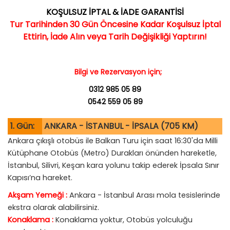
KOŞULSUZ İPTAL & İADE GARANTİSİ
Tur Tarihinden 30 Gün Öncesine Kadar Koşulsuz İptal
Ettirin, İade Alın veya Tarih Değişikliği Yaptırın!
Bilgi ve Rezervasyon için;
0312 985 05 89
0542 559 05 89
1. Gün:
ANKARA - İSTANBUL - İPSALA (705 KM)
Ankara çıkışlı otobüs ile Balkan Turu için saat 16:30'da Milli
Kütüphane Otobüs (Metro) Durakları önünden hareketle,
İstanbul, Silivri, Keşan kara yolunu takip ederek İpsala Sınır
Kapısı’na hareket.
Akşam Yemeği :
Ankara - İstanbul Arası mola tesislerinde
ekstra olarak alabilirsiniz.
Konaklama :
Konaklama yoktur, Otobüs yolculuğu