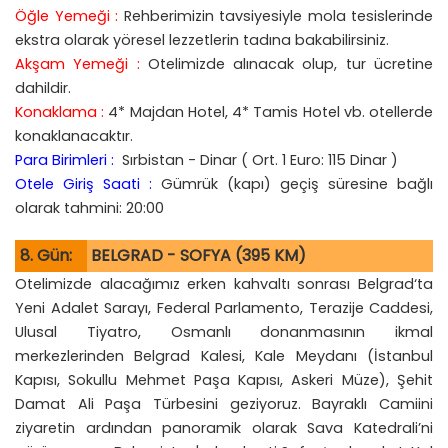
Öğle Yemeği :
Rehberimizin tavsiyesiyle mola tesislerinde
ekstra olarak yöresel lezzetlerin tadına bakabilirsiniz.
Akşam Yemeği :
Otelimizde alınacak olup, tur ücretine
dahildir.
Konaklama :
4* Majdan Hotel, 4* Tamis Hotel vb. otellerde
konaklanacaktır.
Para Birimleri :
Sırbistan - Dinar ( Ort. 1 Euro: 115 Dinar )
Otele Giriş Saati :
Gümrük (kapı) geçiş süresine bağlı
olarak tahmini: 20:00
8. Gün:
BELGRAD - SOFYA (395 KM)
Otelimizde alacağımız erken kahvaltı sonrası Belgrad‘ta
Yeni Adalet Sarayı, Federal Parlamento, Terazije Caddesi,
Ulusal Tiyatro, Osmanlı donanmasının ikmal
merkezlerinden Belgrad Kalesi, Kale Meydanı (İstanbul
Kapısı, Sokullu Mehmet Paşa Kapısı, Askeri Müze), Şehit
Damat Ali Paşa Türbesini geziyoruz. Bayraklı Camiini
ziyaretin ardından panoramik olarak Sava Katedrali’ni