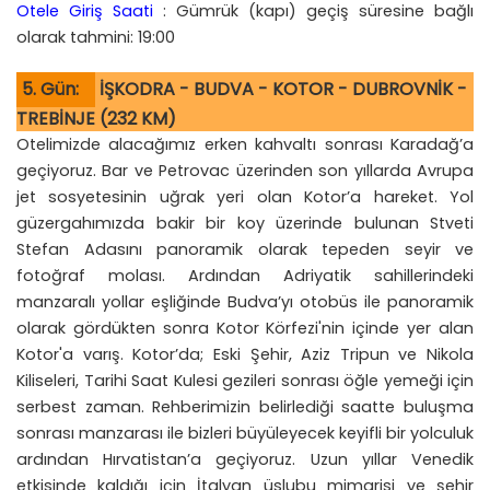
Otele Giriş Saati
: Gümrük (kapı) geçiş süresine bağlı
olarak tahmini: 19:00
5. Gün:
İŞKODRA - BUDVA - KOTOR - DUBROVNİK -
TREBİNJE (232 KM)
Otelimizde alacağımız erken kahvaltı sonrası Karadağ’a
geçiyoruz. Bar ve Petrovac üzerinden son yıllarda Avrupa
jet sosyetesinin uğrak yeri olan Kotor’a hareket. Yol
güzergahımızda bakir bir koy üzerinde bulunan Stveti
Stefan Adasını panoramik olarak tepeden seyir ve
fotoğraf molası. Ardından Adriyatik sahillerindeki
manzaralı yollar eşliğinde Budva’yı otobüs ile panoramik
olarak gördükten sonra Kotor Körfezi'nin içinde yer alan
Kotor'a varış. Kotor’da; Eski Şehir, Aziz Tripun ve Nikola
Kiliseleri, Tarihi Saat Kulesi gezileri sonrası öğle yemeği için
serbest zaman. Rehberimizin belirlediği saatte buluşma
sonrası manzarası ile bizleri büyüleyecek keyifli bir yolculuk
ardından Hırvatistan’a geçiyoruz. Uzun yıllar Venedik
etkisinde kaldığı için İtalyan üslubu mimarisi ve şehir