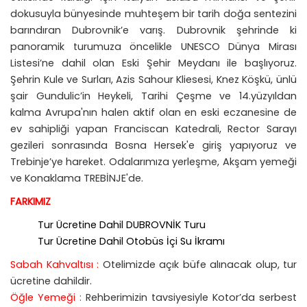
dokusuyla bünyesinde muhteşem bir tarih doğa sentezini
barındıran Dubrovnik’e varış. Dubrovnik şehrinde ki
panoramik turumuza öncelikle UNESCO Dünya Mirası
Listesi’ne dahil olan Eski Şehir Meydanı ile başlıyoruz.
Şehrin Kule ve Surları, Azis Sahour Kliesesi, Knez Köşkü, ünlü
şair Gundulic’in Heykeli, Tarihi Çeşme ve 14.yüzyıldan
kalma Avrupa'nın halen aktif olan en eski eczanesine de
ev sahipliği yapan Franciscan Katedrali, Rector Sarayı
gezileri sonrasında Bosna Hersek'e giriş yapıyoruz ve
Trebinje’ye hareket. Odalarımıza yerleşme, Akşam yemeği
ve Konaklama TREBİNJE'de.
FARKIMIZ
Tur Ücretine Dahil DUBROVNİK Turu
Tur Ücretine Dahil Otobüs İçi Su İkramı
Sabah Kahvaltısı :
Otelimizde açık büfe alınacak olup, tur
ücretine dahildir.
Öğle Yemeği :
Rehberimizin tavsiyesiyle Kotor’da serbest