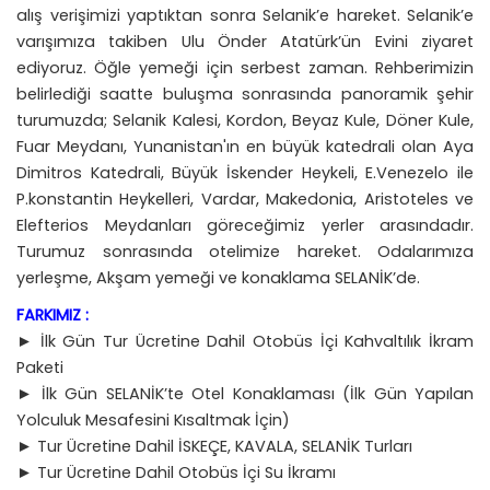
alış verişimizi yaptıktan sonra Selanik’e hareket. Selanik’e
varışımıza takiben Ulu Önder Atatürk’ün Evini ziyaret
ediyoruz. Öğle yemeği için serbest zaman. Rehberimizin
belirlediği saatte buluşma sonrasında panoramik şehir
turumuzda; Selanik Kalesi, Kordon, Beyaz Kule, Döner Kule,
Fuar Meydanı, Yunanistan'ın en büyük katedrali olan Aya
Dimitros Katedrali, Büyük İskender Heykeli, E.Venezelo ile
P.konstantin Heykelleri, Vardar, Makedonia, Aristoteles ve
Elefterios Meydanları göreceğimiz yerler arasındadır.
Turumuz sonrasında otelimize hareket. Odalarımıza
yerleşme, Akşam yemeği ve konaklama SELANİK’de.
FARKIMIZ :
► İlk Gün Tur Ücretine Dahil Otobüs İçi Kahvaltılık İkram
Paketi
► İlk Gün SELANİK’te Otel Konaklaması (İlk Gün Yapılan
Yolculuk Mesafesini Kısaltmak İçin)
► Tur Ücretine Dahil İSKEÇE, KAVALA, SELANİK Turları
► Tur Ücretine Dahil Otobüs İçi Su İkramı