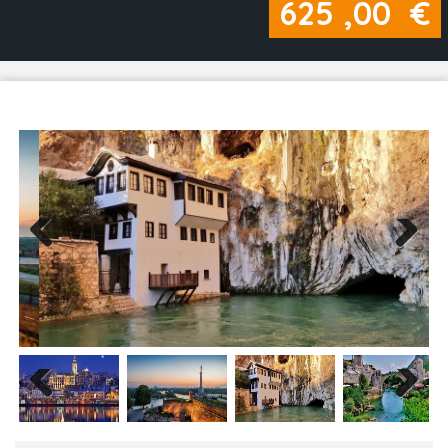
625
,00
€
Previous
Next
Previous
Next