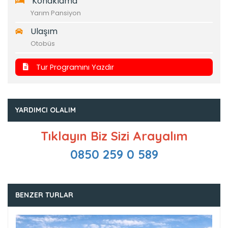
Konaklama
Yarım Pansiyon
Ulaşım
Otobüs
Tur Programını Yazdır
YARDIMCI OLALIM
Tıklayın Biz Sizi Arayalım
0850 259 0 589
BENZER TURLAR