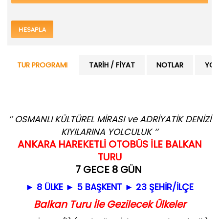
HESAPLA
TUR PROGRAMI
TARIH / FIYAT
NOTLAR
YOR
‘’ OSMANLI KÜLTÜREL MİRASI ve ADRİYATİK DENİZİ
KIYILARINA YOLCULUK ‘’
ANKARA HAREKETLİ OTOBÜS İLE BALKAN
TURU
7 GECE 8 GÜN
► 8 ÜLKE ► 5 BAŞKENT ► 23 ŞEHİR/İLÇE
Balkan Turu İle Gezilecek Ülkeler