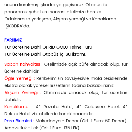
ucuna kurulmuş İşkodra’ya geçiyoruz. Otobüs ile
panoramik şehir turu sonrası otelimize hareket.
Odalarımıza yerleşme, Akşam yemeği ve Konaklama
İŞKODRA'da.
FARKIMIZ
Tur Ücretine Dahil OHRİD GÖLÜ Tekne Turu
Tur Ücretine Dahil Otobüs İçi Su İkramı.
Sabah Kahvaltısı :
Otelimizde açık büfe alınacak olup, tur
ücretine dahildir.
Öğle Yemeği :
Rehberimizin tavsiyesiyle mola tesislerinde
ekstra olarak yöresel lezzetlerin tadına bakabilirsiniz.
Akşam Yemeği :
Otelimizde alınacak olup, tur ücretine
dahildir.
Konaklama :
4* Rozafa Hotel, 4* Colosseo Hotel, 4*
Deluxe Hotel vb. otellerde konaklanacaktır.
Para Birimleri
:
Makedonya - Denar (Ort. 1 Euro: 60 Denar),
Arnavutluk - Lek (Ort. 1 Euro: 135 LEK)