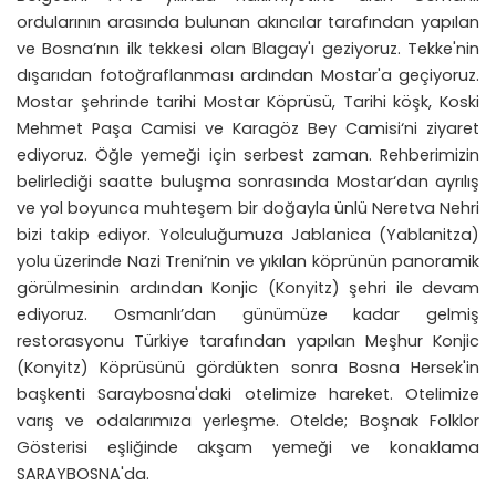
ordularının arasında bulunan akıncılar tarafından yapılan
ve Bosna’nın ilk tekkesi olan Blagay'ı geziyoruz. Tekke'nin
dışarıdan fotoğraflanması ardından Mostar'a geçiyoruz.
Mostar şehrinde tarihi Mostar Köprüsü, Tarihi köşk, Koski
Mehmet Paşa Camisi ve Karagöz Bey Camisi‘ni ziyaret
ediyoruz. Öğle yemeği için serbest zaman. Rehberimizin
belirlediği saatte buluşma sonrasında Mostar‘dan ayrılış
ve yol boyunca muhteşem bir doğayla ünlü Neretva Nehri
bizi takip ediyor. Yolculuğumuza Jablanica (Yablanitza)
yolu üzerinde Nazi Treni’nin ve yıkılan köprünün panoramik
görülmesinin ardından Konjic (Konyitz) şehri ile devam
ediyoruz. Osmanlı’dan günümüze kadar gelmiş
restorasyonu Türkiye tarafından yapılan Meşhur Konjic
(Konyitz) Köprüsünü gördükten sonra Bosna Hersek'in
başkenti Saraybosna'daki otelimize hareket. Otelimize
varış ve odalarımıza yerleşme. Otelde; Boşnak Folklor
Gösterisi eşliğinde akşam yemeği ve konaklama
SARAYBOSNA'da.