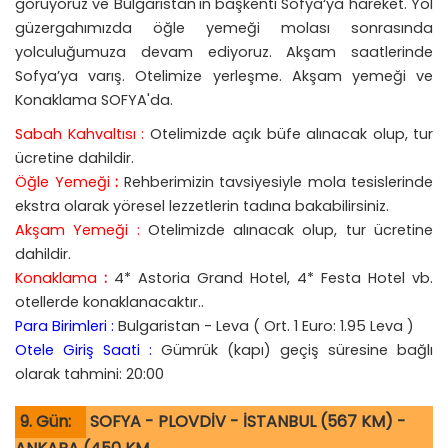
görüyoruz ve Bulgaristan'ın başkenti Sofya‘ya hareket. Yol
güzergahımızda öğle yemeği molası sonrasında
yolculuğumuza devam ediyoruz. Akşam saatlerinde
Sofya’ya varış. Otelimize yerleşme. Akşam yemeği ve
Konaklama SOFYA'da.
Sabah Kahvaltısı :
Otelimizde açık büfe alınacak olup, tur
ücretine dahildir.
Öğle Yemeği
:
Rehberimizin tavsiyesiyle mola tesislerinde
ekstra olarak yöresel lezzetlerin tadına bakabilirsiniz.
Akşam Yemeği :
Otelimizde alınacak olup, tur ücretine
dahildir.
Konaklama
:
4* Astoria Grand Hotel, 4* Festa Hotel vb.
otellerde konaklanacaktır..
Para Birimleri :
Bulgaristan - Leva ( Ort. 1 Euro: 1.95 Leva )
Otele Giriş Saati :
Gümrük (kapı) geçiş süresine bağlı
olarak tahmini: 20:00
9. Gün:
SOFYA - PLOVDİV - İSTANBUL (567 KM) -