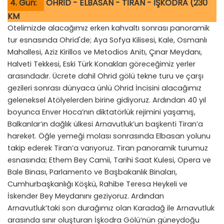
4. Gün:
OHRİD - ELBASAN - TİRAN - İŞKODRA (230
KM
Otelimizde alacağımız erken kahvaltı sonrası panoramik
tur esnasında Ohrid'de; Aya Sofya Kilisesi, Kale, Osmanlı
Mahallesi, Aziz Kirillos ve Metodios Anitı, Çınar Meydanı,
Halveti Tekkesi, Eski Türk Konakları göreceğimiz yerler
arasındadır. Ücrete dahil Ohrid gölü tekne turu ve çarşı
gezileri sonrası dünyaca ünlü Ohrid İncisini alacağımız
geleneksel Atölyelerden birine gidiyoruz. Ardından 40 yıl
boyunca Enver Hoca’nın diktatörlük rejimini yaşamış,
Balkanlar’ın dağlık ülkesi Arnavutluk’un başkenti Tiran’a
hareket. Öğle yemeği molası sonrasında Elbasan yolunu
takip ederek Tiran’a varıyoruz. Tiran panoramik turumuz
esnasında; Ethem Bey Camii, Tarihi Saat Kulesi, Opera ve
Bale Binası, Parlamento ve Başbakanlık Binaları,
Cumhurbaşkanlığı Köşkü, Rahibe Teresa Heykeli ve
İskender Bey Meydanını geziyoruz. Ardından
Arnavutluk’taki son durağımız olan Karadağ ile Arnavutluk
arasında sınır oluşturan İşkodra Gölü’nün güneydoğu