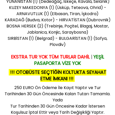
YUNANİSTAN (1) (Dedeağaç, İskeçe, Kavala, Selanik)
KUZEY MAKEDONYA (1) (Üsküp, Teteova, Ohrid) -
ARNAVUTLUK (1) (Elbasan, Tiran, İşkodra)
KARADAĞ (Budva, Kotor) - HIRVATİSTAN (Dubrovnik)
BOSNA HERSEK (2) (Trebinje, Poçitel, Blagaj, Mostar,
Jablanica, Konjic, Saraybosna)
SIRBİSTAN (1) (Belgrad) - BULGARİSTAN (1) (Sofya,
Plovdiv)
EKSTRA TUR YOK TÜM TURLAR DAHİL
|
YEŞİL
PASAPORTA VİZE YOK
!!! OTOBÜSTE SEÇTİĞİN KOLTUKTA SEYAHAT
ETME İMKANI !!!
250 EURO Ön Ödeme İle Kayıt Yaptır ve Tur
Tarihinden 30 Gün Öncesinde Kalan Tutarı Tamamla.
Yada
Tur Tarihinden 30 Gün Öncesine Kadar İstersen
Koşulsuz İptal Ettir veya Tarih Değişikliği Yaptır.