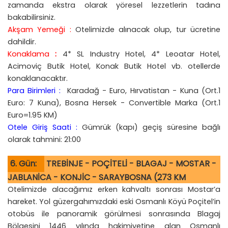
zamanda ekstra olarak yöresel lezzetlerin tadına
bakabilirsiniz.
Akşam Yemeği :
Otelimizde alınacak olup, tur ücretine
dahildir.
Konaklama
:
4* SL Industry Hotel, 4* Leoatar Hotel,
Acimoviç Butik Hotel, Konak Butik Hotel vb. otellerde
konaklanacaktır.
Para Birimleri :
Karadağ - Euro, Hırvatistan - Kuna (Ort.1
Euro: 7 Kuna), Bosna Hersek - Convertible Marka (Ort.1
Euro=1.95 KM)
Otele Giriş Saati :
Gümrük (kapı) geçiş süresine bağlı
olarak tahmini: 21:00
6. Gün:
TREBİNJE - POÇİTELİ - BLAGAJ - MOSTAR -
JABLANİCA - KONJİC - SARAYBOSNA (273 KM
Otelimizde alacağımız erken kahvaltı sonrası Mostar’a
hareket. Yol güzergahımızdaki eski Osmanlı Köyü Poçitel’in
otobüs ile panoramik görülmesi sonrasında Blagaj
Bölgesini 1446 yılında hakimiyetine alan Osmanlı