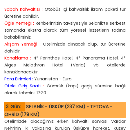
Sabah Kahvaltısı :
Otobüs içi kahvaltılık ikram paketi tur
ücretine dahildir.
Öğle Yemeği :
Rehberimizin tavsiyesiyle Selanik’te serbest
zamanda ekstra olarak tüm yöresel lezzetlerin tadına
bakabilirsiniz.
Akşam Yemeği :
Otelimizde alınacak olup, tur ücretine
dahildir.
Konaklama :
4* Perinthos Hotel, 4* Panorama Hotel, 4*
Aiges Melathron Hotel (Veria) vb. otellerde
konaklanacaktır.
Para Birimleri :
Yunanistan - Euro
Otele Giriş Saati
:
Gümrük (kapı) geçiş süresine bağlı
olarak tahmini: 17:30
3. Gün:
SELANİK - ÜSKÜP (237 KM) - TETOVA -
OHRİD (179 KM)
Otelimizde alacağımız erken kahvaltı sonrası Vardar
Nehrinin iki yakasına kurulan Üsküp‘e hareket. Kuzey