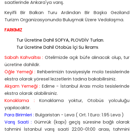
saatlerinde Ankara'ya varış.
Keyifli Bir Balkan Turu Ardından Bir Başka Geziland
Turizm Organizasyonunda Buluşmak Üzere Vedalaşma.
FARKIMIZ
Tur Ücretine Dahil SOFYA, PLOVDİV Turları.
Tur Ücretine Dahil Otobüs İçi Su İkramı
.
Sabah Kahvaltısı :
Otelimizde açık büfe alınacak olup, tur
ücretine dahildir.
Öğle Yemeği :
Rehberimizin tavsiyesiyle mola tesislerinde
ekstra olarak yöresel lezzetlerin tadına bakabilirsiniz.
Akşam Yemeği :
Edirne - İstanbul Arası mola tesislerinde
ekstra olarak alabilirsiniz.
Konaklama :
Konaklama yoktur, Otobüs yolculuğu
yapılacaktır.
Para Birimleri :
Bulgaristan - Leva ( Ort. 1 Euro: 1.95 Leva )
Varış Saati :
Gümrük (kapı) geçiş süresine bağlı olarak
tahmini İstanbul varış saati 22:00-01:00 arası, tahmini